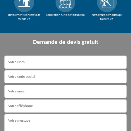
Ravalement et nettoyage
Réparation fuite de toiture 06
Nettoyage demoussage
façade 06
toiture 06
Demande de devis gratuit