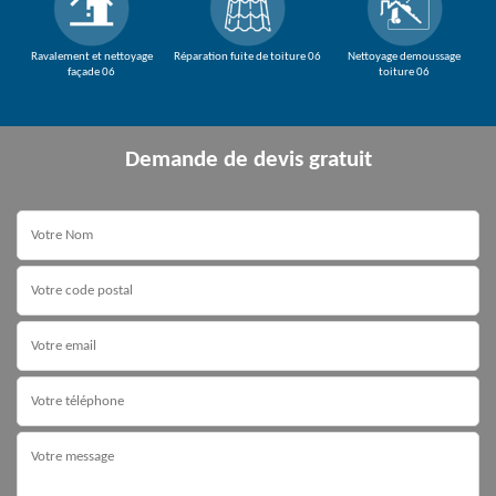
Ravalement et nettoyage
Réparation fuite de toiture 06
Nettoyage demoussage
façade 06
toiture 06
Demande de devis gratuit