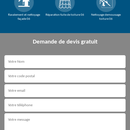
Ravalement et nettoyage
Réparation fuite de toiture 06
Nettoyage demoussage
façade 06
toiture 06
Demande de devis gratuit