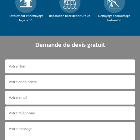
Ravalement et nettoyage
Réparation fuite de toiture 06
Nettoyage demoussage
façade 06
toiture 06
Demande de devis gratuit