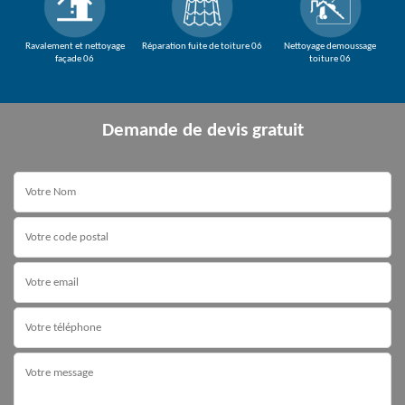
Ravalement et nettoyage
Réparation fuite de toiture 06
Nettoyage demoussage
façade 06
toiture 06
Demande de devis gratuit