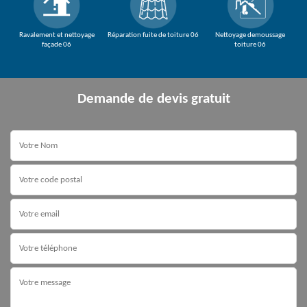
Ravalement et nettoyage
Réparation fuite de toiture 06
Nettoyage demoussage
façade 06
toiture 06
Demande de devis gratuit