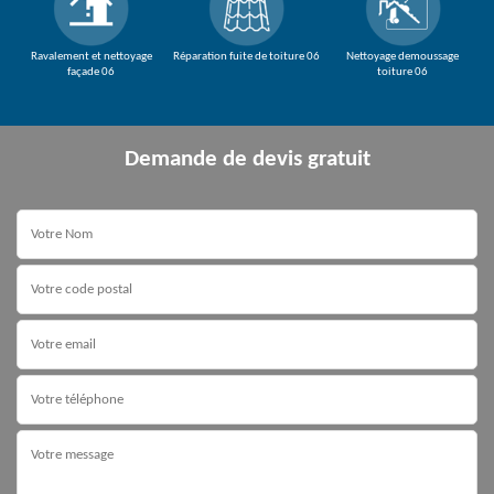
Ravalement et nettoyage
Réparation fuite de toiture 06
Nettoyage demoussage
façade 06
toiture 06
Demande de devis gratuit