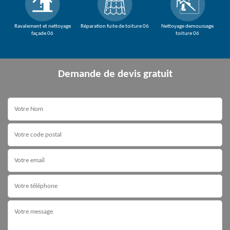
Ravalement et nettoyage
Réparation fuite de toiture 06
Nettoyage demoussage
façade 06
toiture 06
Demande de devis gratuit