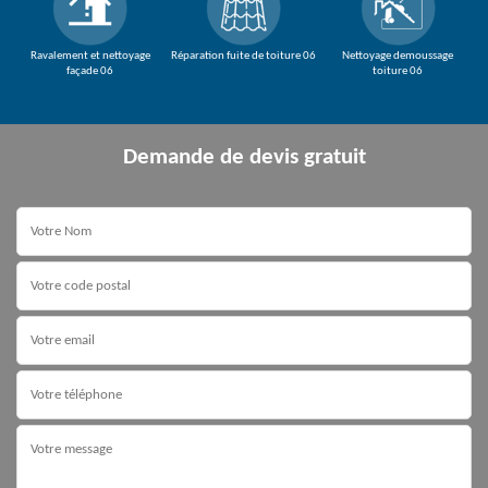
Ravalement et nettoyage
Réparation fuite de toiture 06
Nettoyage demoussage
façade 06
toiture 06
Demande de devis gratuit