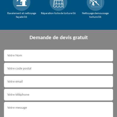
Ravalement et nettoyage
Réparation fuite de toiture 06
Nettoyage demoussage
façade 06
toiture 06
Demande de devis gratuit