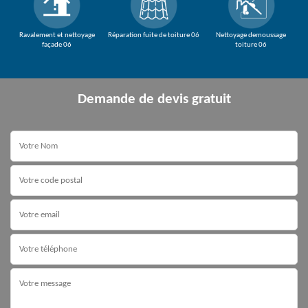
Ravalement et nettoyage
Réparation fuite de toiture 06
Nettoyage demoussage
façade 06
toiture 06
Demande de devis gratuit