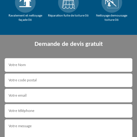
Ravalement et nettoyage
Réparation fuite de toiture 06
Nettoyage demoussage
façade 06
toiture 06
Demande de devis gratuit