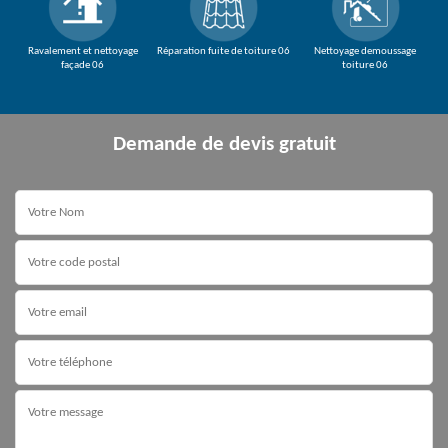
Ravalement et nettoyage
Réparation fuite de toiture 06
Nettoyage demoussage
façade 06
toiture 06
Demande de devis gratuit