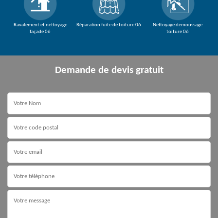
Ravalement et nettoyage
Réparation fuite de toiture 06
Nettoyage demoussage
façade 06
toiture 06
Demande de devis gratuit