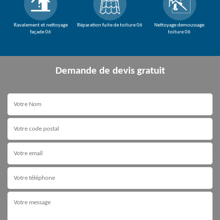
Ravalement et nettoyage
Réparation fuite de toiture 06
Nettoyage demoussage
façade 06
toiture 06
Demande de devis gratuit