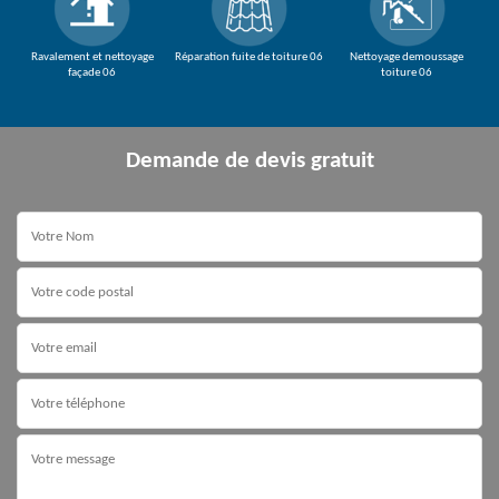
Ravalement et nettoyage
Réparation fuite de toiture 06
Nettoyage demoussage
façade 06
toiture 06
Demande de devis gratuit