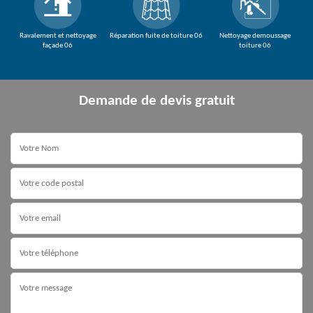
Ravalement et nettoyage
Réparation fuite de toiture 06
Nettoyage demoussage
façade 06
toiture 06
Demande de devis gratuit