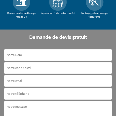
Ravalement et nettoyage
Réparation fuite de toiture 06
Nettoyage demoussage
façade 06
toiture 06
Demande de devis gratuit