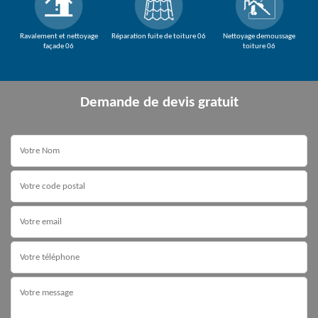
Ravalement et nettoyage
Réparation fuite de toiture 06
Nettoyage demoussage
façade 06
toiture 06
Demande de devis gratuit