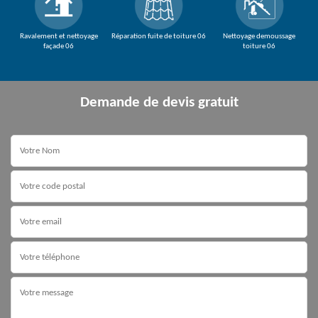
Ravalement et nettoyage
Réparation fuite de toiture 06
Nettoyage demoussage
façade 06
toiture 06
Demande de devis gratuit