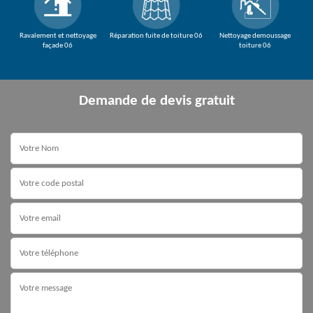
Ravalement et nettoyage
Réparation fuite de toiture 06
Nettoyage demoussage
façade 06
toiture 06
Demande de devis gratuit