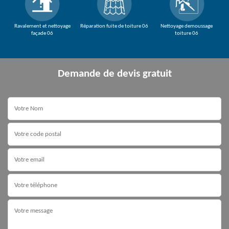
Ravalement et nettoyage
Réparation fuite de toiture 06
Nettoyage demoussage
façade 06
toiture 06
Demande de devis gratuit