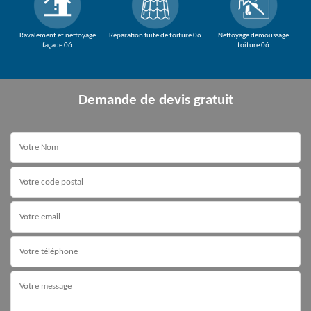
Ravalement et nettoyage
Réparation fuite de toiture 06
Nettoyage demoussage
façade 06
toiture 06
Demande de devis gratuit