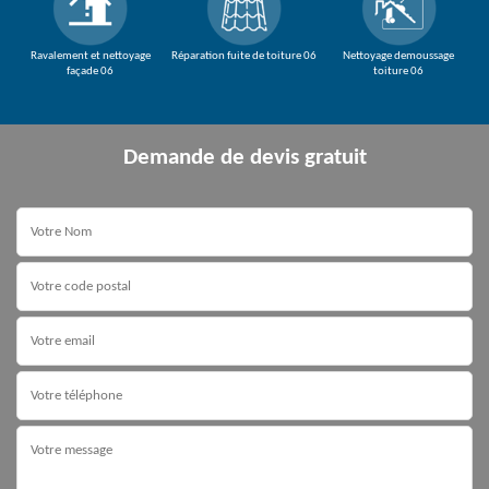
Ravalement et nettoyage
Réparation fuite de toiture 06
Nettoyage demoussage
façade 06
toiture 06
Demande de devis gratuit