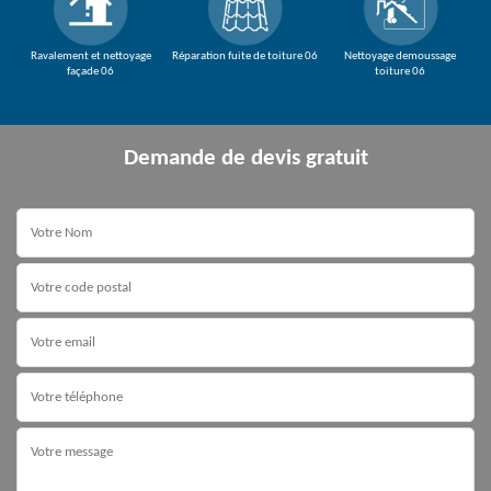
Ravalement et nettoyage
Réparation fuite de toiture 06
Nettoyage demoussage
façade 06
toiture 06
Demande de devis gratuit