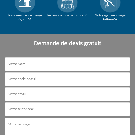
Ravalement et nettoyage
Réparation fuite de toiture 06
Nettoyage demoussage
façade 06
toiture 06
Demande de devis gratuit