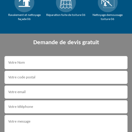
Ravalement et nettoyage
Réparation fuite de toiture 06
Nettoyage demoussage
façade 06
toiture 06
Demande de devis gratuit