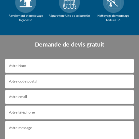
Ravalement et nettoyage
Réparation fuite de toiture 06
Nettoyage demoussage
façade 06
toiture 06
Demande de devis gratuit