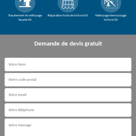
Ravalement et nettoyage
Réparation fuite de toiture 06
Nettoyage demoussage
façade 06
toiture 06
Demande de devis gratuit