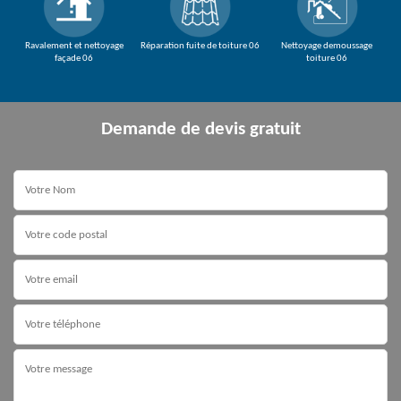
Ravalement et nettoyage
Réparation fuite de toiture 06
Nettoyage demoussage
façade 06
toiture 06
Demande de devis gratuit