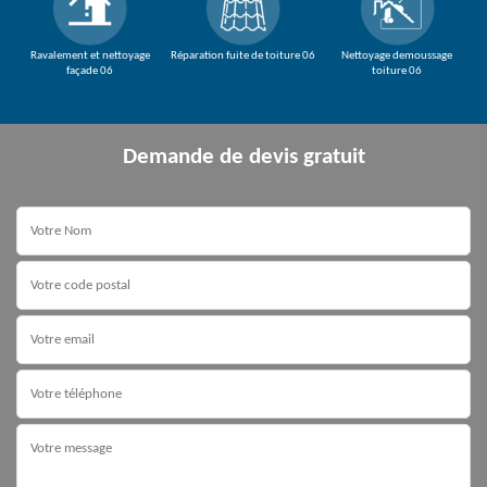
Ravalement et nettoyage
Réparation fuite de toiture 06
Nettoyage demoussage
façade 06
toiture 06
Demande de devis gratuit