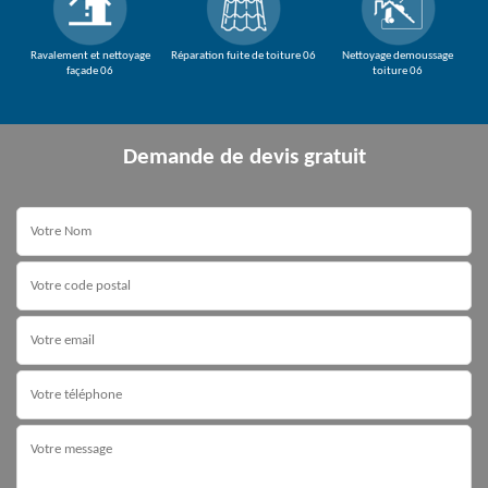
Ravalement et nettoyage
Réparation fuite de toiture 06
Nettoyage demoussage
façade 06
toiture 06
Demande de devis gratuit