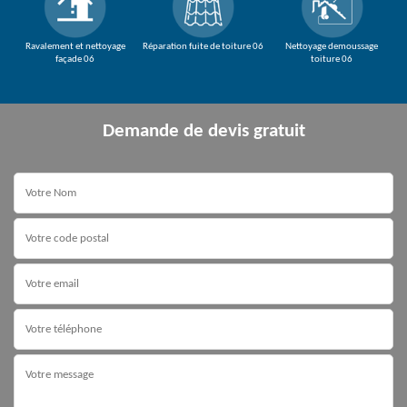
Ravalement et nettoyage
Réparation fuite de toiture 06
Nettoyage demoussage
façade 06
toiture 06
Demande de devis gratuit