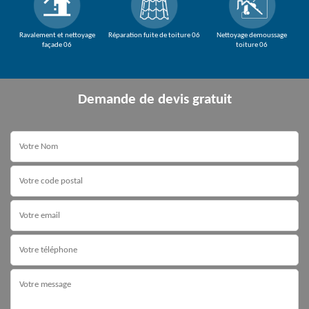
Ravalement et nettoyage
Réparation fuite de toiture 06
Nettoyage demoussage
façade 06
toiture 06
Demande de devis gratuit